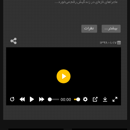
ماجراهای تازه‌ای در زندگیش رقم می‌خورد...
بیشتر...
نظرات
۱۳۹۶/۰۱/۱۷
Play
00:00
Restart
Rewind
Play
Forward
Settings
PIP
Download
Enter
10s
10s
fullscre