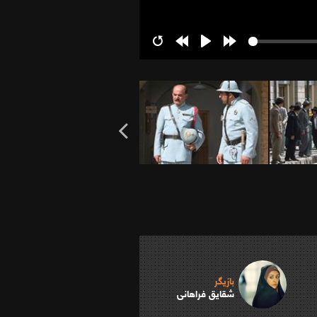
Restart
Rewind
Play
Forward
10s
10s
بازیگر
شقایق فراهانی