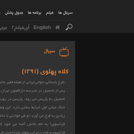
سریال ها
فیلم
برنامه ها
جدول پخش
ف
English
آی‌فیلم۲
عربي
سریال
کلاه پهلوی (۱۳۹۱)
«فرخ باستانی» جوانی ایرانی از طبقه فقیر جام
پس از تحصیل در مدرسه دارالفنون تهران، ب
تحصیل به پاریس می رود. پاریس در روزه
جنگ جهانی اول شرایط سختی دارد. این و
زیادی به فرخ می آورد. او طی حوادثی با دختر
فرانسوی) به نام بلانش آشنا می شود که
فرانسوی و مادری ایرانی متولد شده است. فر