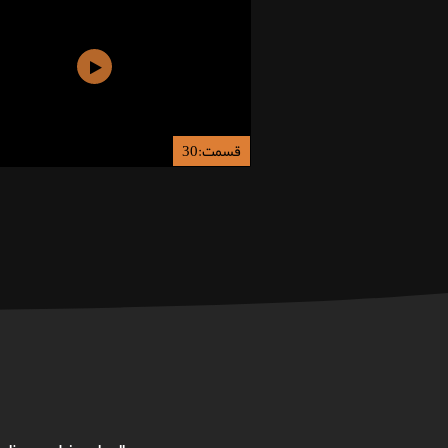
قسمت:30
سریال ها
فیلم
برنام