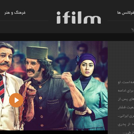
رکانس ها
فرهنگ و هنر
عه است. او
رای ادامه
ای پس از
ضعیت فشار
Play
ی ایرانی ـ
 از پدری
خ طی...