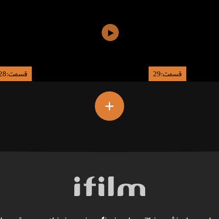
قسمت:29
قسمت:28
+
ه ها
جدول پخش
فرکانس ها
فرهنگ و هنر
هنرمندان
موسیقی
ا