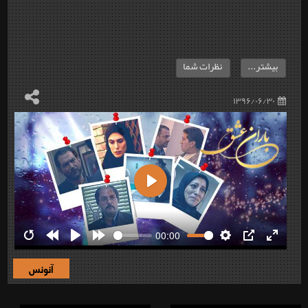
بیشتر...
نظرات شما
۱۳۹۶/۰۶/۳۰
Play
00:00
Restart
Rewind
Play
Forward
Settings
PIP
Enter
10s
10s
fullscre
آنونس