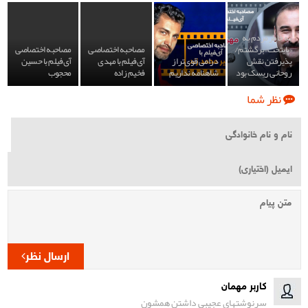
به خاطر مردم به
«پایتخت» برگشتم/
مصاحبه اختصاصی
مصاحبه اختصاصی
پذیرفتن نقش
درامی قوی‌تر از
آی‌فیلم با مهدی
آی‌فیلم با حسین
روحانی ریسک بود
شاهنامه نداریم
فخیم زاده
محجوب
نظر شما
ارسال نظر
کاربر مهمان
سرنوشتهای عجیبی داشتن همشون