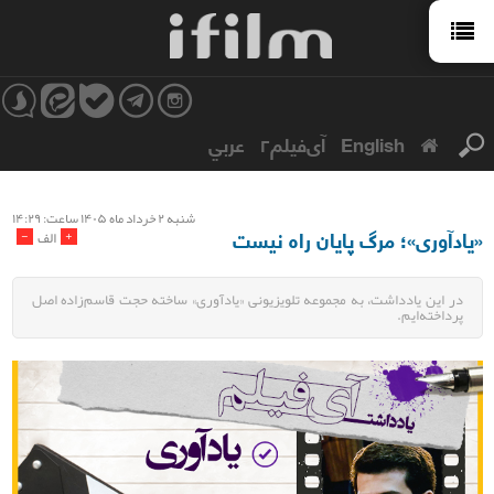
English
آی‌فیلم۲
عربي
شنبه ۲ خرداد ماه ۱۴۰۵ ساعت: ۱۴:۲۹
«یادآوری»؛ مرگ پایان راه نیست
-
+
الف
در این یادداشت، به مجموعه تلویزیونی «یادآوری» ساخته حجت قاسم‌زاده اصل
پرداخته‌ایم.