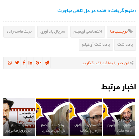
«متهم گریخت»؛ خنده در دل تلخی مهاجرت
برچسب ها
اختصاصی آی‌فیلم
سریال یادآوری
حجت قاسم‌زاده
یادداشت
یادداشت آی‌فیلم
این خبر را به اشتراک بگذارید
اخبار مرتبط
تصویر جوانی و
داستان عشق یاور
عشق در تلویزیون
داستان یک عشق،
روایت صلحی که از
به امام حسین از
دهه هفتاد
زمان و انتخاب
دل خون می‌گذرد
زبان پرویز فلاحی‌‍پور