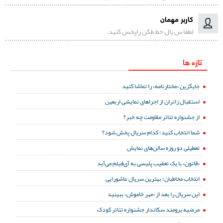
کاربر مهمان
لطفا س یال خط طکن راپخس کنید.
تازه ها
جایگزین «مختارنامه» را تماشا کنید
استقبال زائران از اجراهای نمایشی اربعین
از جشنواره تئاتر مقاومت چه خبر؟
شما انتخاب کنید؛ کدام سریال پخش شود؟
تعطیلی دو روزه سالن‌های نمایش
«قانون» با یک تعقیب پلیسی به آی‌فیلم می‌آید
انتخاب مخاطبان؛ بهترین سریال عاشورایی
این سریال را بعد از «مهر خاموش» ببینید
مرضیه برومند سکاندار جشنواره تئاتر کودک