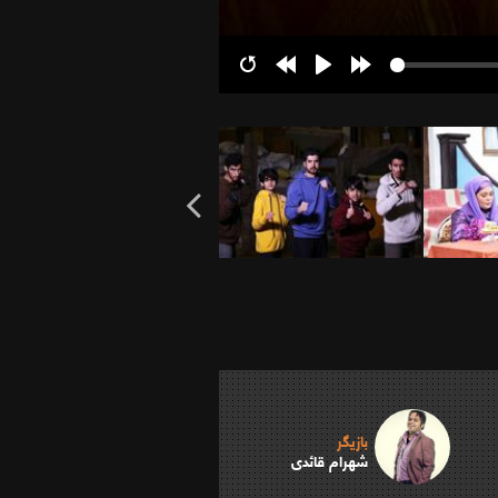
Restart
Rewind
Play
Forward
10s
10s
بازیگر
شهرام قائدی