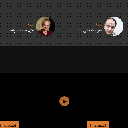
بازیگر
بازیگر
نادر سلیمانی
بیژن بنفشه‌خواه
قسمت:14
قسمت:13