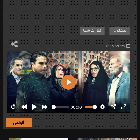
بیشتر...
نظرات شما
۱۳۹۸/۰۹/۳۰
Play
00:00
Restart
Rewind
Play
Forward
Settings
PIP
Enter
10s
10s
fullscre
آنونس