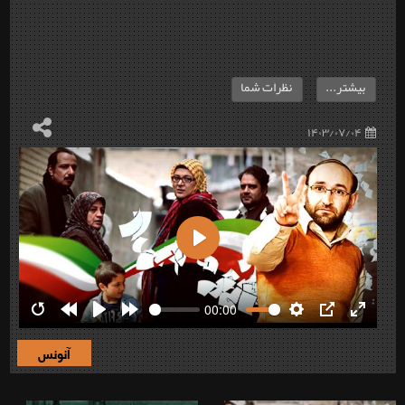
بیشتر...
نظرات شما
۱۴۰۳/۰۷/۰۴
Play
00:00
Restart
Rewind
Play
Forward
Settings
PIP
Enter
10s
10s
fullscre
آنونس