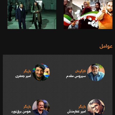
عوامل
کارگردان
بازیگر
سیروس مقدم
امیر جعفری
بازیگر
بازیگر
امیر غفارمنش
هومن برق‌نورد