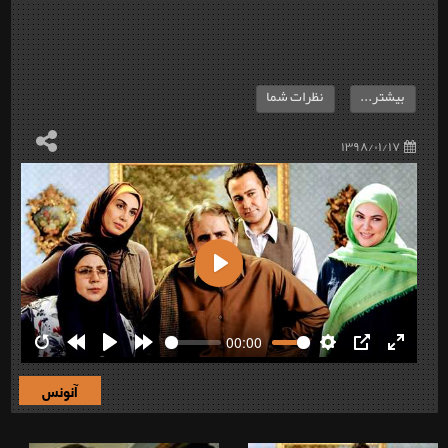
بیشتر...
نظرات شما
۱۳۹۸/۰۱/۱۷
Play
00:00
Restart
Rewind
Play
Forward
Settings
PIP
Enter
10s
10s
fullscre
آنونس