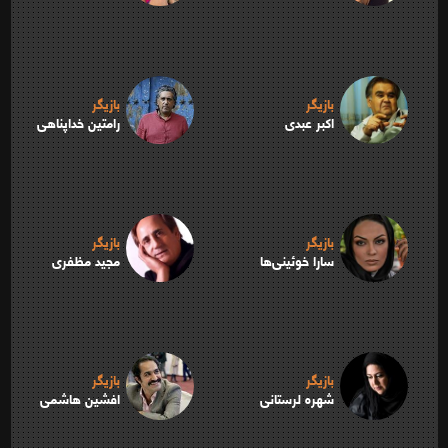
بازیگر
بازیگر
اکبر عبدی
رامتین خداپناهی
بازیگر
بازیگر
سارا خوئینی‌ها
مجید مظفری
بازیگر
بازیگر
شهره لرستانی
افشین هاشمی