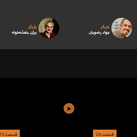
بازیگر
بازیگر
جواد رضویان
بیژن بنفشه‌خواه
قسمت:24
قسمت:23