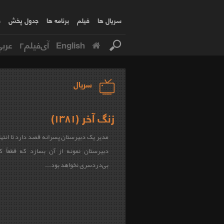
سریال ها
فیلم
برنامه ها
جدول پخش
ف
English
آی‌فیلم۲
عربي
سریال
زنگ آخر (۱۳۸۱)
مدیر یک دبیرستان پسرانه قصد دارد تا انته
دبیرستان نمونه از آن بسازد که قطعاً ک
بی‌دردسری نخواهد بود...