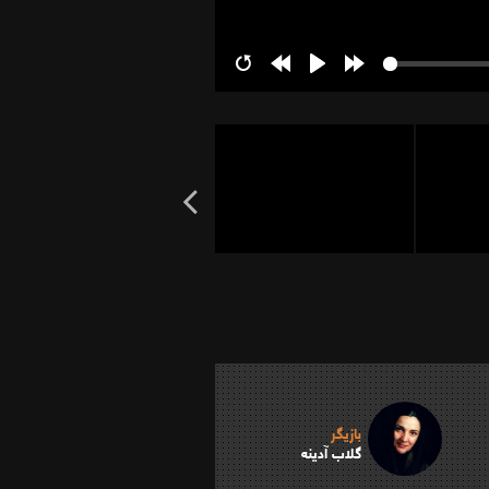
Restart
Rewind
Play
Forward
10s
10s
بازیگر
گلاب آدینه