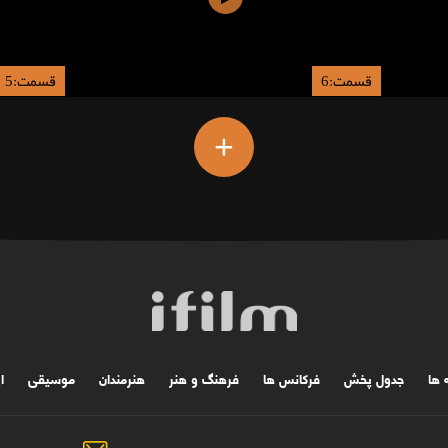
قسمت:6
قسمت:5
+
ه ها
جدول پخش
فرکانس ها
فرهنگ و هنر
هنرمندان
موسیقی
ا