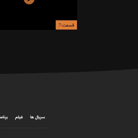
قسمت:7
سریال ها
فیلم
برنام