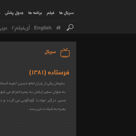
سریال ها
فیلم
برنامه ها
جدول پخش
ف
English
آی‌فیلم۲
عربي
سریال
فرستاده (۱۳۸۱)
سلیمان یکی از یاران امام حسین (علیه السل
به عنوان سفیر ایشان به بصره اعزام می شود 
مسیر درگیر حوادث گوناگونی می گردد و در
بصره به شهادت می رسد.