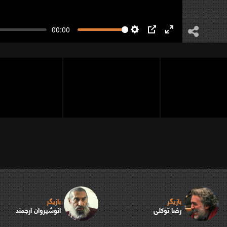
00:00
Settings
PIP
Enter
fullscreen
بازیگر
بازیگر
رضا توکلی
انوشیروان ارجمند