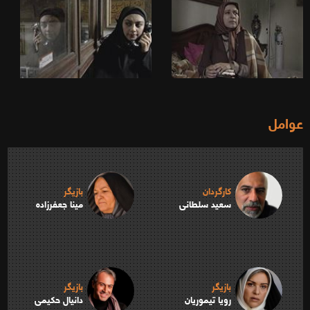
عوامل
کارگردان
بازیگر
سعید سلطانی
مینا جعفرزاده
بازیگر
بازیگر
رویا تیموریان
دانیال حکیمی