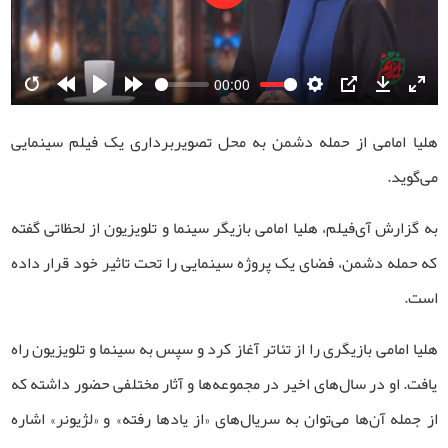
Play
00:00
Restart
Rewind
Play
Forward
Settings
PIP
Download
Ente
10s
10s
fulls
هلیا امامی از حمله دشمن به محل تصویربرداری یک فیلم سینمایی
می‌گوید.
به گزارش آی‌فیلم، هلیا امامی بازیگر سینما و تلویزیون از لحظاتی گفته
که حمله دشمن، فضای یک پروژه سینمایی را تحت تاثیر خود قرار داده
است.
هلیا امامی بازیگری را از تئاتر آغاز کرد و سپس به سینما و تلویزیون راه
یافت. او در سال‌های اخیر در مجموعه‌ها و آثار مختلفی حضور داشته که
از جمله آن‌ها می‌توان به سریال‌های «از یادها رفته» و «لژیونر» اشاره