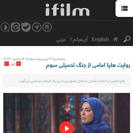
English
آی‌فیلم۲
عربي
پنجشنبه ۳۱ ارديبهشت ماه ۱۴۰۵ ساعت: ۱۲:۲۴
روایت هلیا امامی از جنگ تحمیلی سوم
-
+
الف
هلیا امامی از حمله دشمن به محل تصویربرداری یک فیلم سینمایی می‌گوید.