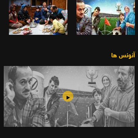
آنونس ها
زاپاس (۱۳۹۵)