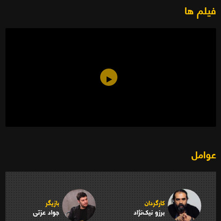
فیلم ها
زاپاس (۱۳۹۵)
عوامل
کارگردان
بازیگر
برزو نیک‌نژاد
جواد عزتی