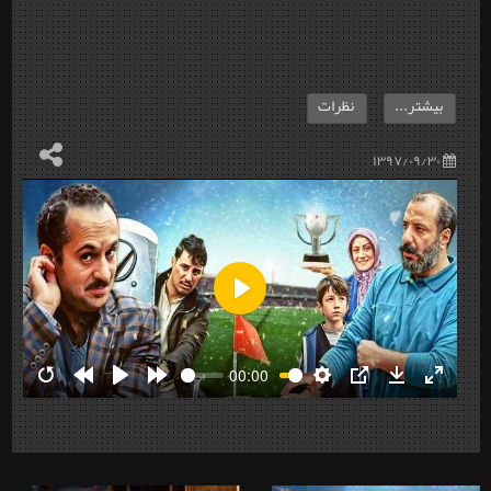
بیشتر...
نظرات
۱۳۹۷/۰۹/۳۰
Play
00:00
Restart
Rewind
Play
Forward
Settings
PIP
Download
Enter
10s
10s
fullscre