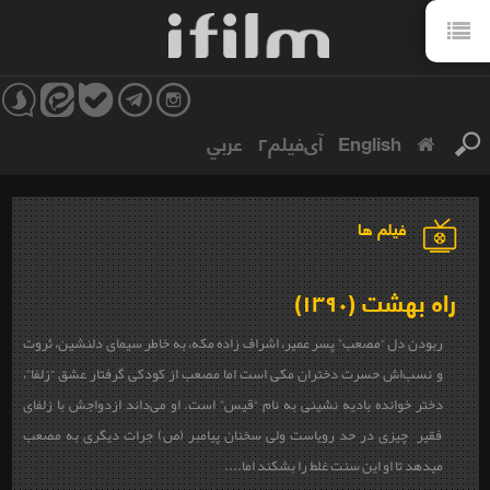
English
آی‌فیلم۲
عربي
فیلم ها
راه بهشت (۱۳۹۰)
ربودن دل
“
مصعب‌” پسر عمير، اشراف زاده مکه، به خاطر سیمای دلنشین، ثروت
و نسب‎‌اش حسرت دختران مکی است اما مصعب از کودکی گرفتار عشق “زلفا”،
دختر خوانده باديه نشينی به نام “قیس” است. او می‌داند ازدواجش با زلفای
فقیر چیزی در حد رویاست ولی سخنان پیامبر (ص) جرات دیگری به مصعب
می‎دهد تا او این سنت غلط را بشکند اما....