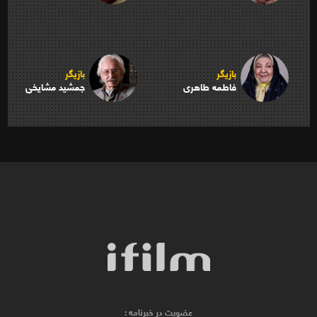
بازیگر
بازیگر
فاطمه طاهری
جمشید مشایخی
عضویت در خبرنامه :